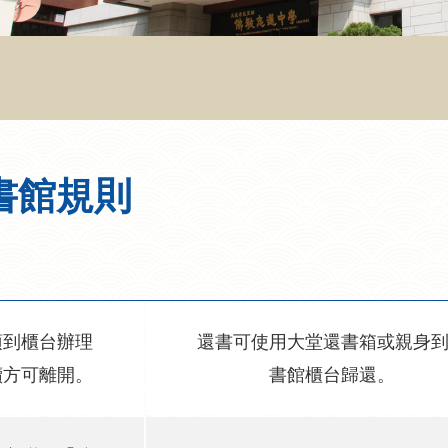
書館規則
須到櫃台辦理
還書可使用大堂還書箱或親身
續方可離開。
書館櫃台歸還。