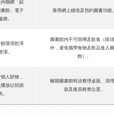
校內聯網「綜
圖書館」電子
善用網上續借及預約圖書功能
服務。
圖書館內不可喧嘩及飲食（除
書館環境乾淨
外，避免攜帶食物及飲品進入
整潔。
館）。
管個人財物，
離開圖書館時須整理桌面、清
處擺放以招損
圾及復原椅凳位置。
失。