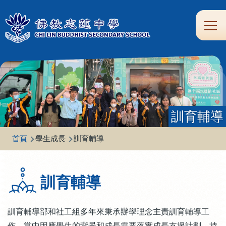
移至主內容
Main
學
生
家
校
圖
校
eClass
navi
習
涯
校
友
書
園
支
規
合
專
館
頻
援
劃
作
區
道
訓育輔導
導
首頁
學生成長
訓育輔導
航
連
訓育輔導
結
訓育輔導部和社工組多年來秉承辦學理念主責訓育輔導工
作，當中因應學生的背景和成長需要落實成長支援計劃，持