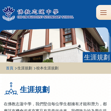
移至主內容
Main
學
生
家
校
圖
校
eClass
navi
習
涯
校
友
書
園
支
規
合
專
館
頻
援
劃
作
區
道
生涯規劃
導
首頁
生涯規劃
校本生涯規劃
航
連
生涯規劃
結
在佛教志蓮中學，我們堅信每位學生都擁有才能和潛力，都
應該有機會追求充實且有意義的未來。我們致力於為學生提