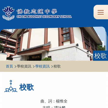
移至主內容
Main
學
生
家
校
圖
校
eClass
navi
習
涯
校
友
書
園
支
規
合
專
館
頻
援
劃
作
區
道
校歌
導
首頁
學校資訊
學校資訊
校歌
航
連
校歌
結
曲、詞：楊惟全
主唱：譚詠麟