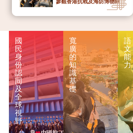
參觀香港抗戰及海防博物館
(MS/HS)​
2026-04-24
社區安全體驗館
2025-11-
國
寬
語
22
民
廣
文
2026-04-23
香港少年工
身
的
能
2025-26素食達人烹飪比賽
程挑戰賽
份
知
力
認
識
VEX IQ 離島
同
基
2026-04-15
盃​ ES/MS
及
礎
資訊素養攤位遊戲
全
球
2025-11-
視
2026-03-29
08
野
2026白玉蘭滬港澳兒童共融
KrossLink
健康跑與共融嘉年華