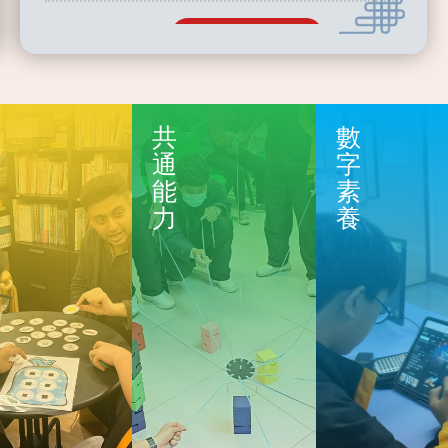
2025-11-22
香港少年工程挑戰賽 VEX
IQ 離島盃​ ES/MS
共
數
通
字
2025-11-08
能
素
力
養
KrossLink Hong Kong
V5 Warm-up Match