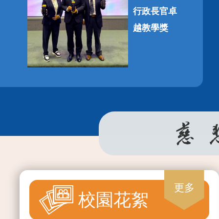
行政長官卓
越教學獎
2026-05-
06
「『童』話
歷史」全港
中學生網上
更多
閱讀獎勵計
校園花絮
劃