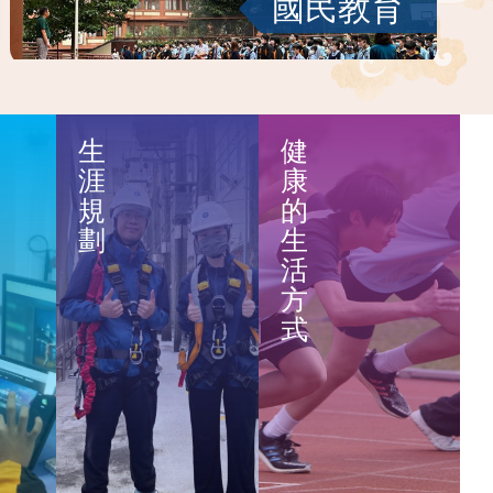
國民教育
生
健
涯
康
遊學團
規
的
劃
生
活
方
式