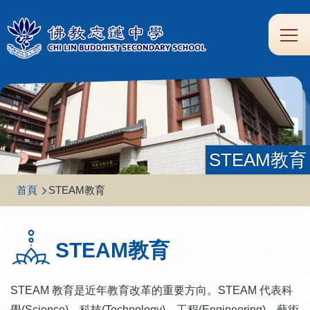
移至主內容
Main
學
生
家
校
圖
校
eClass
navi
習
涯
校
友
書
園
支
規
合
專
館
頻
援
劃
作
區
道
STEAM教育
導
首頁
STEAM教育
航
連
STEAM教育
結
STEAM 教育是近年教育改革的重要方向。STEAM 代表科
學(Science)、科技(Technology)、工程(Engineering)、藝術