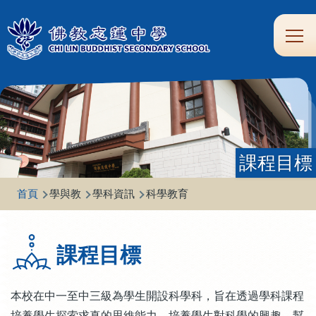
移至主內容
Main
學
生
家
校
圖
校
eClass
navi
習
涯
校
友
書
園
支
規
合
專
館
頻
援
劃
作
區
道
課程目標
導
首頁
學與教
學科資訊
科學教育
航
連
課程目標
結
本校在中一至中三級為學生開設科學科，旨在透過學科課程
培養學生探索求真的思維能力，培養學生對科學的興趣，幫