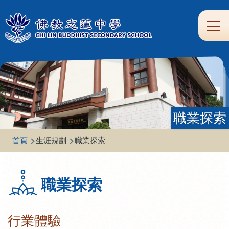
移至主內容
Main
學
生
家
校
圖
校
eClass
navi
習
涯
校
友
書
園
支
規
合
專
館
頻
援
劃
作
區
道
職業探索
導
首頁
生涯規劃
職業探索
航
連
職業探索
結
行業體驗