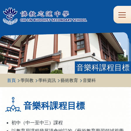
移至主內容
Main
學
生
家
校
圖
校
eClass
navi
習
涯
校
友
書
園
支
規
合
專
館
頻
援
劃
作
區
道
音樂科課程目標
導
首頁
學與教
學科資訊
藝術教育
音樂科
航
連
音樂科課程目標
結
初中（中一至中三）課程
以教育局課程發展議會編訂的《藝術教育學習領域視覺