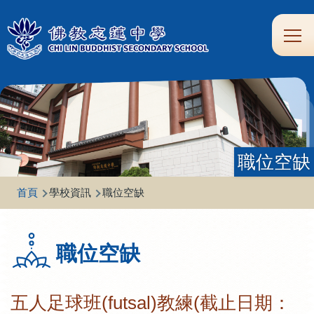
移至主內容
Main
學
生
家
校
圖
校
eClass
navi
習
涯
校
友
書
園
支
規
合
專
館
頻
援
劃
作
區
道
職位空缺
導
首頁
學校資訊
職位空缺
航
連
職位空缺
結
五人足球班(futsal)教練(截止日期：