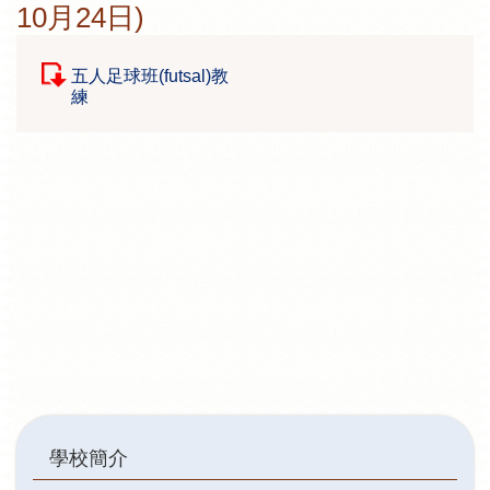
10月24日)
五人足球班(futsal)教
練
Main
學校簡介
navigation