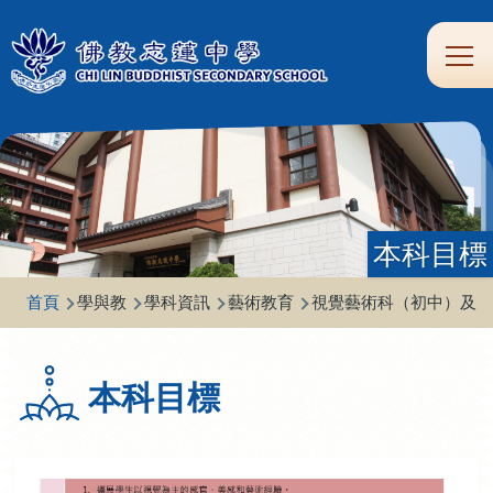
移至主內容
Main
學
生
家
校
圖
校
eClass
navi
習
涯
校
友
書
園
支
規
合
專
館
頻
援
劃
作
區
道
本科目標
導
首頁
學與教
學科資訊
藝術教育
視覺藝術科（初中）及綜
航
連
本科目標
結