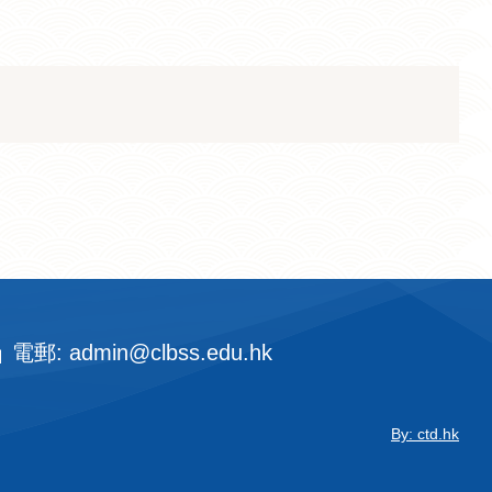
電郵: admin@clbss.edu.hk
By: ctd.hk