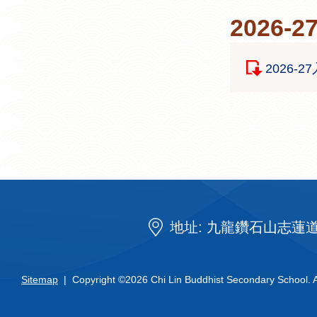
2026
2026-
地址: 九龍鑽石山志蓮道 
Sitemap
| Copyright ©
2026 Chi Lin Buddhist Secondary School. Al