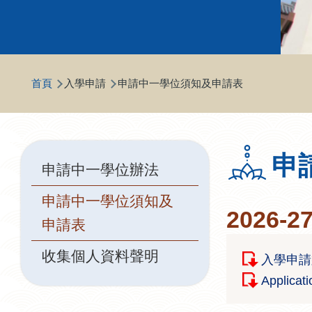
導
首頁
入學申請
申請中一學位須知及申請表
航
連
結
Main
申
申請中一學位辦法
navigation
申請中一學位須知及
2026
申請表
收集個人資料聲明
入學申請須
Applicat