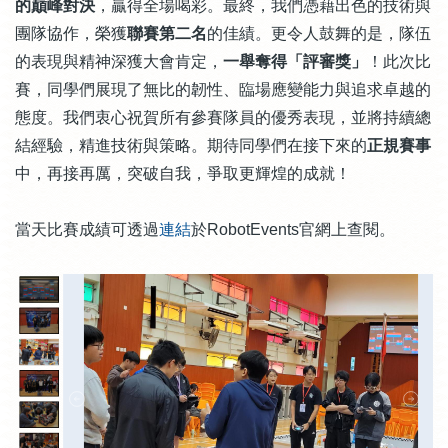
的巔峰對決
，贏得全場喝彩。最終，我們憑藉出色的技術與
團隊協作，榮獲
聯賽第二名
的佳績。更令人鼓舞的是，隊伍
的表現與精神深獲大會肯定，
一舉奪得「評審獎」
！此次比
賽，同學們展現了無比的韌性、臨場應變能力與追求卓越的
態度。我們衷心祝賀所有參賽隊員的優秀表現，並將持續總
結經驗，精進技術與策略。期待同學們在接下來的
正規賽事
中，再接再厲，突破自我，爭取更輝煌的成就！
當天比賽成績可透過
連結
於RobotEvents官網上查閱。