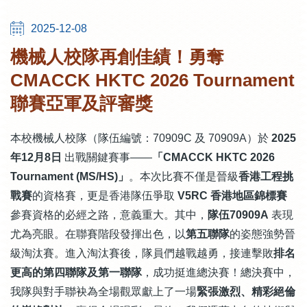
2025-12-08
機械人校隊再創佳績！勇奪
CMACCK HKTC 2026 Tournament
聯賽亞軍及評審獎
本校機械人校隊（隊伍編號：70909C 及 70909A）於
2025
年12月8日
出戰關鍵賽事——
「CMACCK HKTC 2026
Tournament (MS/HS)」
。本次比賽不僅是晉級
香港工程挑
戰賽
的資格賽，更是香港隊伍爭取
V5RC 香港地區錦標賽
參賽資格的必經之路，意義重大。其中，
隊伍70909A
表現
尤為亮眼。在聯賽階段發揮出色，以
第五聯隊
的姿態強勢晉
級淘汰賽。進入淘汰賽後，隊員們越戰越勇，接連擊敗
排名
更高的第四聯隊及第一聯隊
，成功挺進總決賽！總決賽中，
我隊與對手聯袂為全場觀眾獻上了一場
緊張激烈、精彩絕倫