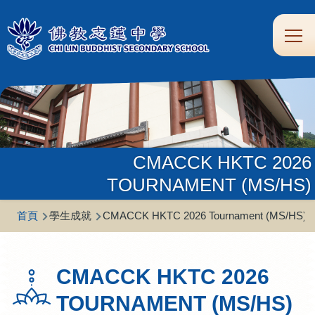
移至主內容
Main
學
生
家
校
圖
校
eClass
navi
習
涯
校
友
書
園
支
規
合
專
館
頻
援
劃
作
區
道
CMACCK HKTC 2026
TOURNAMENT (MS/HS)​
導
首頁
學生成就
CMACCK HKTC 2026 Tournament (MS/HS)​
航
連
CMACCK HKTC 2026
結
TOURNAMENT (MS/HS)​