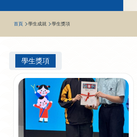
導
首頁
學生成就
學生獎項
航
連
結
學生獎項