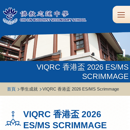
移至主內容
Main
學
生
家
校
圖
校
eClass
navi
習
涯
校
友
書
園
支
規
合
專
館
頻
援
劃
作
區
道
VIQRC 香港盃 2026 ES/MS
SCRIMMAGE
導
首頁
學生成就
VIQRC 香港盃 2026 ES/MS Scrimmage
航
連
VIQRC 香港盃 2026
結
ES/MS SCRIMMAGE