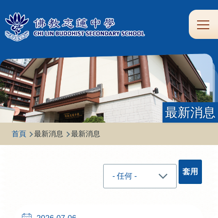
移至主內容
Main
學
生
家
校
圖
校
eClass
navi
習
涯
校
友
書
園
支
規
合
專
館
頻
援
劃
作
區
道
最新消息
導
首頁
最新消息
最新消息
航
連
結