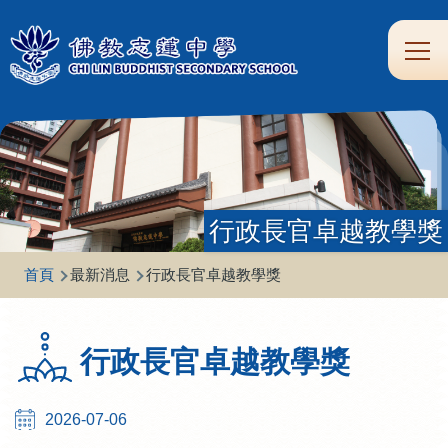
移至主內容
Main
學
生
家
校
圖
校
eClass
navi
習
涯
校
友
書
園
支
規
合
專
館
頻
援
劃
作
區
道
行政長官卓越教學獎
導
首頁
最新消息
行政長官卓越教學獎
航
連
行政長官卓越教學獎
結
2026-07-06