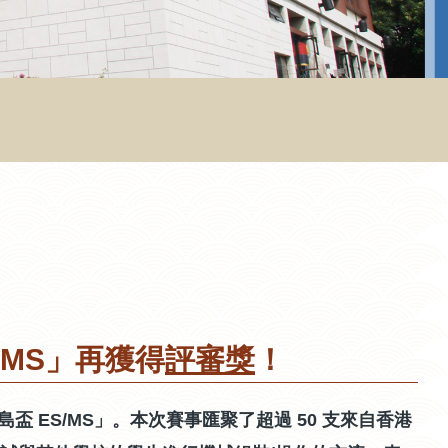
S/MS」再獲得
評審獎
！
 離島盃​ ES/MS」。本次賽事匯聚了超過 50 支來自香港