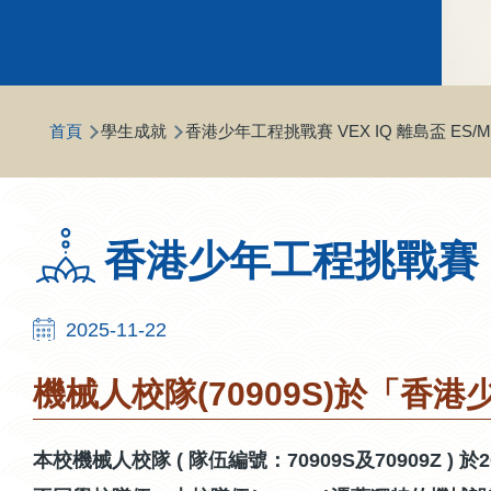
導
首頁
學生成就
香港少年工程挑戰賽 VEX IQ 離島盃​ ES/M
航
連
結
香港少年工程挑戰賽 VE
2025-11-22
機械人校隊(70909S)於「香港少
本校機械人校隊 ( 隊伍編號：70909S及70909Z )