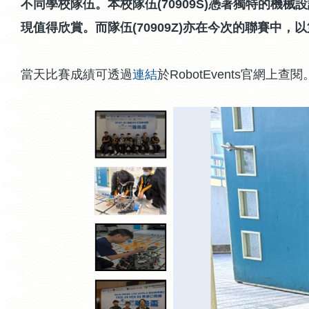
不同學校隊伍
。本校隊伍(70909S)憑著獨特的
現值得欣賞。而隊伍(70909Z)亦在今次的聯賽中
當天比賽成績可透過
連結
於RobotEvents官網上查閱