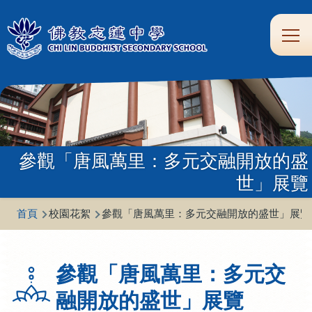
移至主內容
Main
學
生
家
校
圖
校
eClass
navi
習
涯
校
友
書
園
支
規
合
專
館
頻
援
劃
作
區
道
參觀「唐風萬里：多元交融開放的盛
世」展覽
導
首頁
校園花絮
參觀「唐風萬里：多元交融開放的盛世」展覽
航
連
參觀「唐風萬里：多元交
結
融開放的盛世」展覽