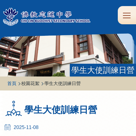
移至主內容
Main
學
生
家
校
圖
校
eClass
navi
習
涯
校
友
書
園
支
規
合
專
館
頻
援
劃
作
區
道
學生大使訓練日營
導
首頁
校園花絮
學生大使訓練日營
航
連
學生大使訓練日營
結
2025-11-08