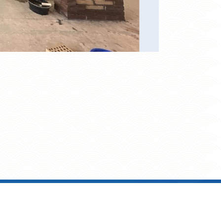
電郵: admin@clbss.edu.hk