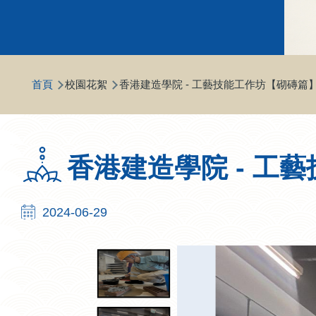
導
首頁
校園花絮
香港建造學院 - 工藝技能工作坊【砌磚篇
航
連
結
香港建造學院 - 工
2024-06-29