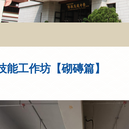
】
藝技能工作坊【砌磚篇】