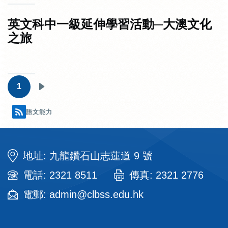
英文科中一級延伸學習活動─大澳文化
之旅
Pagination
1
下
一
語文能力
頁
地址: 九龍鑽石山志蓮道 9 號
電話: 2321 8511
傳真: 2321 2776
電郵: admin@clbss.edu.hk