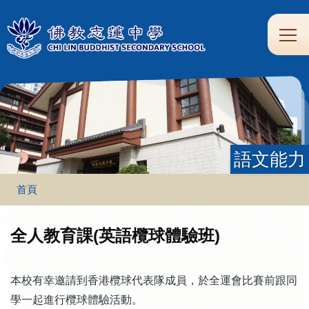
移至主內容
Main
學
生
家
校
圖
校
eClass
navi
習
涯
校
友
書
園
支
規
合
專
館
頻
援
劃
作
區
道
語文能力
導
首頁
航
連
全人教育課(英語欖球體驗班)
結
本校有幸邀請到香港欖球代表隊成員，於全運會比賽前跟同
學一起進行欖球體驗活動。