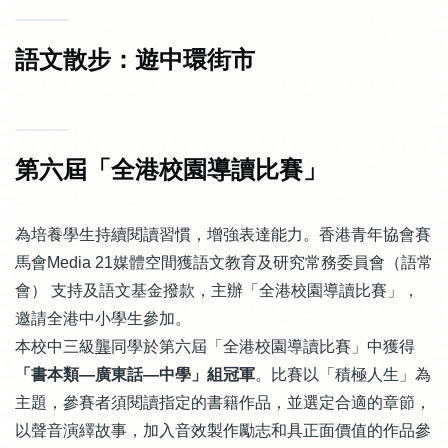
語文散步：遊中環街市
第六屆「全港校園導讀比賽」
為培養學生持續閱讀習慣，增強表達能力。香港青年協會賽
馬會
Media 21
媒體空間獲語文教育及研究常務委員會（語常
會） 支持及語文基金撥款，主辦「全港校園導讀比賽」，
邀請全港中小學生參加。
本校中三級
龔
同學於第六屆「全港校園導讀比賽」中獲得
「書本類—廣東話—中學」組冠軍
。比賽以「積極人生」為
主題，參賽者須閱讀指定的書籍作品，並選定合適的章節，
以聲音演繹故事，加入音效製作勵志和具正面價值的作品參