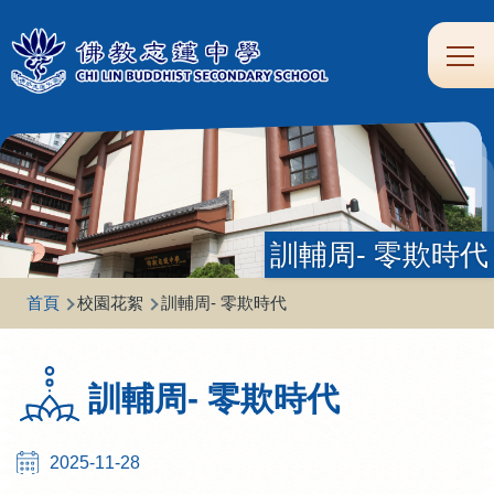
移至主內容
Main
學
生
家
校
圖
校
eClass
navi
習
涯
校
友
書
園
支
規
合
專
館
頻
援
劃
作
區
道
訓輔周- 零欺時代
導
首頁
校園花絮
訓輔周- 零欺時代
航
連
訓輔周- 零欺時代
結
2025-11-28