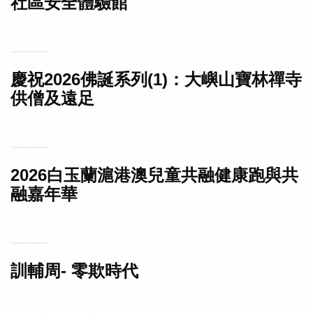
社區安全體驗館
慶祝2026佛誕系列(1)：大嶼山寶林禪寺
供僧及遠足
2026白玉蘭滬港澳兒童共融健康跑與共
融嘉年華
訓輔周- 零欺時代