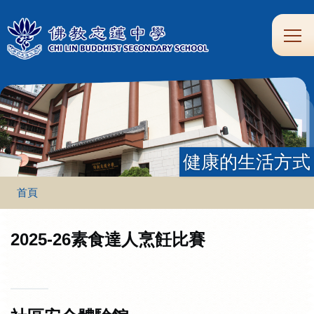
移至主內容
Main
學
生
家
校
圖
校
eClass
navi
習
涯
校
友
書
園
支
規
合
專
館
頻
援
劃
作
區
道
健康的生活方式
導
首頁
航
連
2025-26素食達人烹飪比賽
結