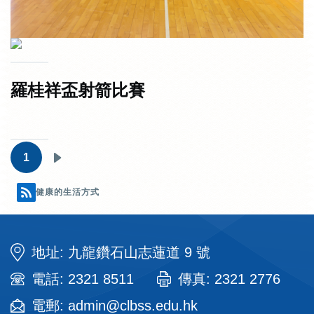
羅桂祥盃射箭比賽
Pagination
1
下
一
健康的生活方式
頁
地址: 九龍鑽石山志蓮道 9 號
電話: 2321 8511
傳真: 2321 2776
電郵: admin@clbss.edu.hk