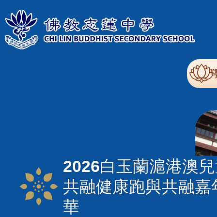
移至主內容
Mai
nav
2026白玉蘭滬港澳
共融健康跑與共融嘉
華