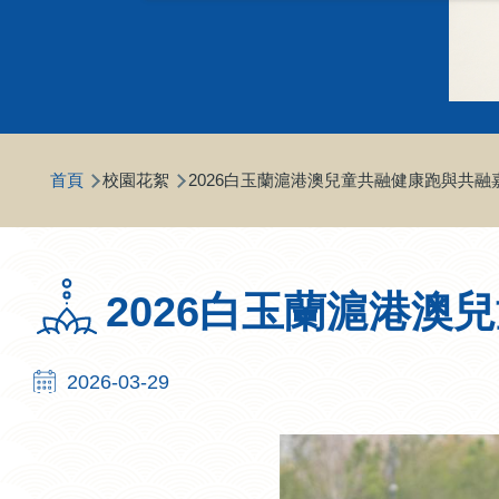
導
首頁
校園花絮
2026白玉蘭滬港澳兒童共融健康跑與共融
航
連
結
2026白玉蘭滬港澳
2026-03-29