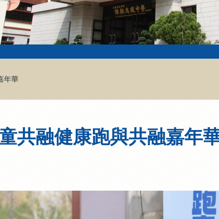
嘉年華
兒童共融健康跑與共融嘉年