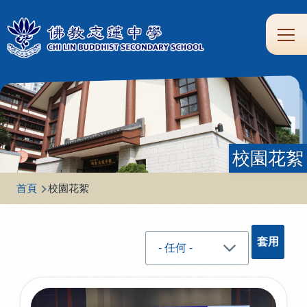
移至主內容
Main
學
生
家
校
圖
校
eClass
navi
習
涯
校
友
書
園
支
規
合
專
館
頻
援
劃
作
區
道
校園花絮
導
首頁
校園花絮
航
連
結