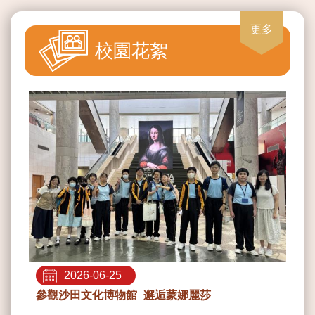
行政長官卓越教學獎
更多
校園花絮
2026-06-25
參觀沙田文化博物館_邂逅蒙娜麗莎