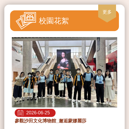
行政長官卓越教學獎
更多
校園花絮
2026-06-25
參觀沙田文化博物館_邂逅蒙娜麗莎